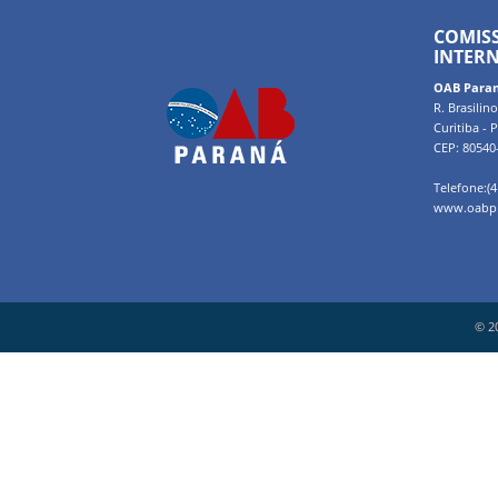
COMISS
INTER
OAB Para
R. Brasilin
Curitiba - 
CEP: 80540
Telefone:(4
www.oabpr
© 2