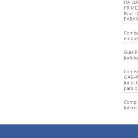
DA OA
PRIME
INSTI
PARA
Comiss
empos
Guia P
Jurídic
Comiss
OAB-PR
Junta 
para o
Compli
Intern